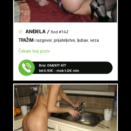
ANĐELA /
Kod #142
TRAŽIM:
razgovor, prijateljstvo, ljubav, veza
Čekam tvoj poziv
Broj: 064/677-677
tel:0,93€ - mob:1,12€ min