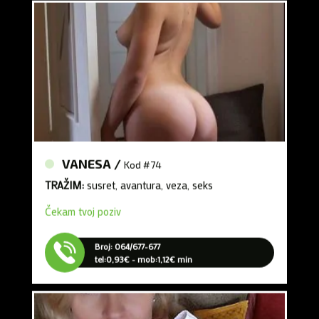
VANESA /
Kod #74
TRAŽIM:
susret, avantura, veza, seks
Čekam tvoj poziv
Broj: 064/677-677
tel:0,93€ - mob:1,12€ min