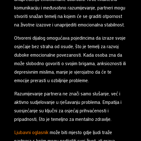
komunikaciju i međusobno razumijevanje, partneri mogu
stvoriti snažan temelj na kojem će se graditi otpornost
na životne izazove i unaprijediti emocionalna stabilnost.
Otvoreni dijalog omogućava pojedincima da izraze svoje
osjećaje bez straha od osude, što je temelj za razvoj
duboke emocionalne povezanosti. Kada osoba zna da
može slobodno govoriti o svojim brigama, anksioznosti ili
depresivnim mislima, manje je vjerojatno da će te
emocije prerasti u ozbiljnije probleme.
Razumijevanje partnera ne znači samo slušanje, već i
aktivno sudjelovanje u rješavanju problema. Empatija i
suosjećanje su ključni za osjećaj prihvaćenosti i
pripadnosti, što je temeljno za mentalno zdravlje.
Ljubavni oglasnik
može biti mjesto gdje ljudi traže
partnera s kojim mogu podijeliti svoj život, ali prava