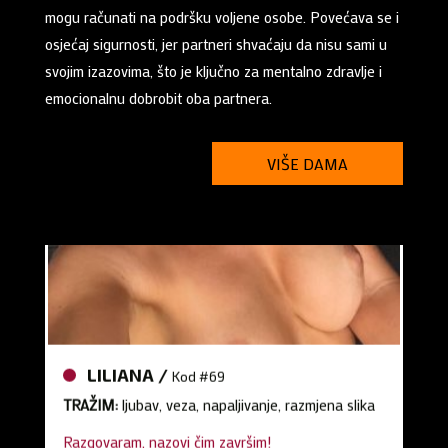
mogu računati na podršku voljene osobe. Povećava se i
osjećaj sigurnosti, jer partneri shvaćaju da nisu sami u
svojim izazovima, što je ključno za mentalno zdravlje i
emocionalnu dobrobit oba partnera.
VIŠE DAMA
LILIANA /
Kod #69
TRAŽIM:
ljubav, veza, napaljivanje, razmjena slika
Razgovaram, nazovi čim završim!