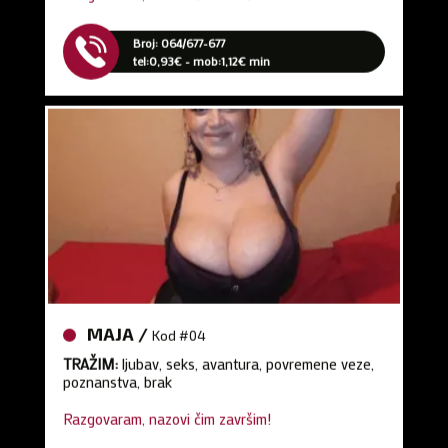
Broj: 064/677-677
tel:0,93€ - mob:1,12€ min
MAJA /
Kod #04
TRAŽIM:
ljubav, seks, avantura, povremene veze,
poznanstva, brak
Razgovaram, nazovi čim završim!
Broj: 064/677-677