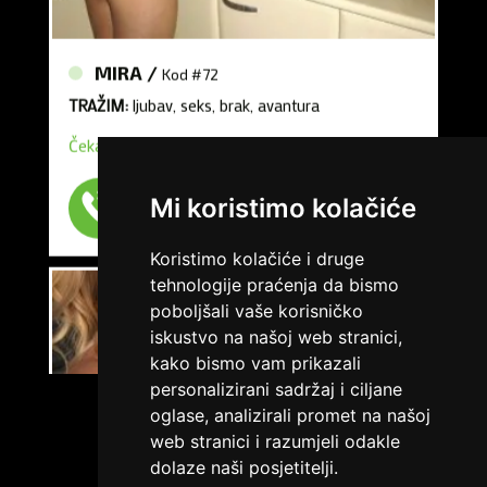
MIRA /
Kod #72
TRAŽIM:
ljubav, seks, brak, avantura
Čekam tvoj poziv
Broj: 064/677-677
tel:0,93€ - mob:1,12€ min
Mi koristimo kolačiće
Koristimo kolačiće i druge
tehnologije praćenja da bismo
poboljšali vaše korisničko
iskustvo na našoj web stranici,
kako bismo vam prikazali
personalizirani sadržaj i ciljane
oglase, analizirali promet na našoj
VIŠE DAMA
web stranici i razumjeli odakle
dolaze naši posjetitelji.