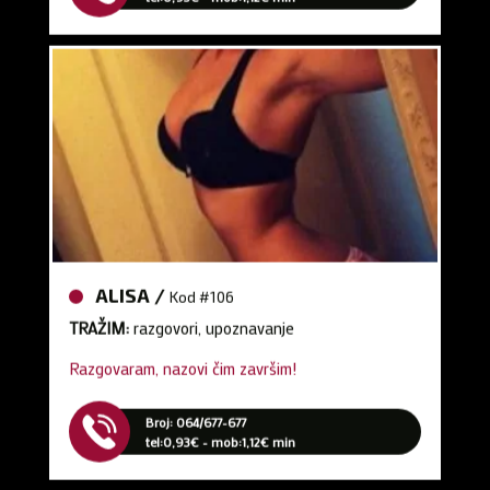
ALISA /
Kod #106
TRAŽIM:
razgovori, upoznavanje
Razgovaram, nazovi čim završim!
Broj: 064/677-677
tel:0,93€ - mob:1,12€ min