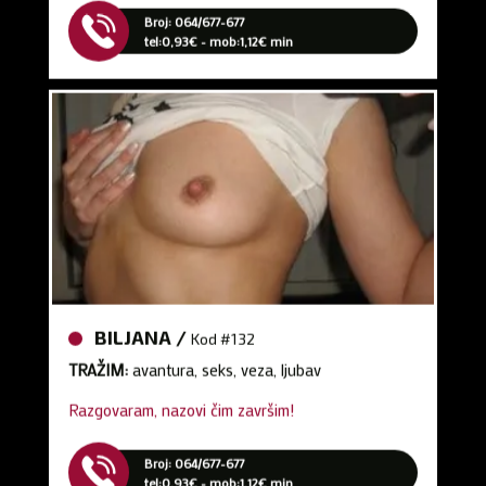
tel:0,93€ - mob:1,12€ min
BILJANA /
Kod #132
TRAŽIM:
avantura, seks, veza, ljubav
Razgovaram, nazovi čim završim!
Broj: 064/677-677
tel:0,93€ - mob:1,12€ min