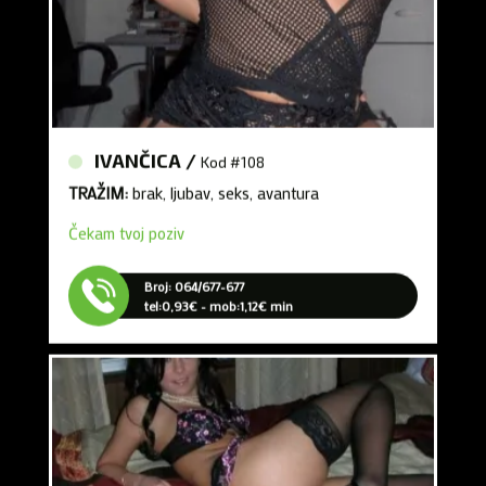
IVANČICA /
Kod #108
TRAŽIM:
brak, ljubav, seks, avantura
Čekam tvoj poziv
Broj: 064/677-677
tel:0,93€ - mob:1,12€ min