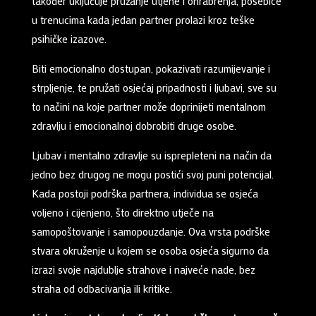
također uključuje pružanje utjehe i ohrabrenja, posebice
u trenucima kada jedan partner prolazi kroz teške
psihičke izazove.
Biti emocionalno dostupan, pokazivati razumijevanje i
strpljenje, te pružati osjećaj pripadnosti i ljubavi, sve su
to načini na koje partner može doprinijeti mentalnom
zdravlju i emocionalnoj dobrobiti druge osobe.
Ljubav i mentalno zdravlje su isprepleteni na način da
jedno bez drugog ne mogu postići svoj puni potencijal.
Kada postoji podrška partnera, individua se osjeća
voljeno i cijenjeno, što direktno utječe na
samopoštovanje i samopouzdanje. Ova vrsta podrške
stvara okruženje u kojem se osoba osjeća sigurno da
izrazi svoje najdublje strahove i najveće nade, bez
straha od odbacivanja ili kritike.