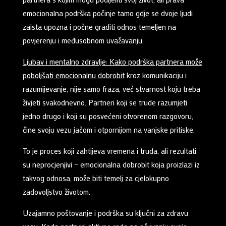
emocionalna podrška počinje tamo gdje se dvoje ljudi
zaista upozna i počne graditi odnos temeljen na
povjerenju i međusobnom uvažavanju.
Ljubav i mentalno zdravlje: Kako podrška partnera može
poboljšati emocionalnu dobrobit
kroz komunikaciju i
razumijevanje, nije samo fraza, već stvarnost koju treba
živjeti svakodnevno. Partneri koji se trude razumjeti
jedno drugo i koji su posvećeni otvorenom razgovoru,
čine svoju vezu jačom i otpornijom na vanjske pritiske.
To je proces koji zahtijeva vremena i truda, ali rezultati
su neprocjenjivi – emocionalna dobrobit koja proizlazi iz
takvog odnosa, može biti temelj za cjelokupno
zadovoljstvo životom.
Uzajamno poštovanje i podrška su ključni za zdravu