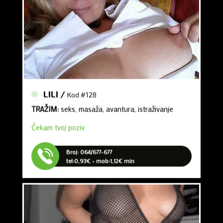
LILI /
Kod #128
TRAŽIM:
seks, masaža, avantura, istraživanje
Čekam tvoj poziv
Broj: 064/677-677
tel:0,93€ - mob:1,12€ min