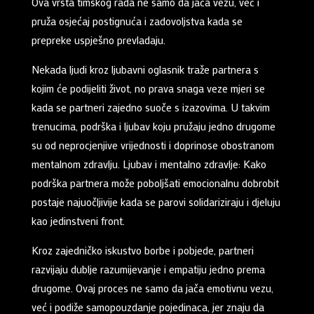
Ova vrsta timskog rada ne samo da jača vezu, već i
pruža osjećaj postignuća i zadovoljstva kada se
prepreke uspješno prevladaju.
Nekada ljudi kroz ljubavni oglasnik traže partnera s
kojim će podijeliti život, no prava snaga veze mjeri se
kada se partneri zajedno suoče s izazovima. U takvim
trenucima, podrška i ljubav koju pružaju jedno drugome
su od neprocjenjive vrijednosti i doprinose obostranom
mentalnom zdravlju. Ljubav i mentalno zdravlje: Kako
podrška partnera može poboljšati emocionalnu dobrobit
postaje najuočljivije kada se parovi solidariziraju i djeluju
kao jedinstveni front.
Kroz zajedničko iskustvo borbe i pobjede, partneri
razvijaju dublje razumijevanje i empatiju jedno prema
drugome. Ovaj proces ne samo da jača emotivnu vezu,
već i podiže samopouzdanje pojedinaca, jer znaju da