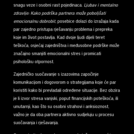
snagu veze i osobni rast pojedinaca.
Ljubav i mentalno
zdravlje: Kako podrška partnera može poboljšati
emocionalnu dobrobit
, posebice dolazi do izražaja kada
par zajedno pristupa rješavanju problema i prepreka
koje im život postavlja. Kad dvoje ljudi dijeli teret
teškoća, osjećaj zajedništva i međusobne podrške može
značajno smanjiti emocionalni stres i promicati
psihološku otpornost.
Zajedničko suočavanje s izazovima započinje
komunikacijom i dogovorom o strategijama koje će par
koristiti kako bi prevladali određene situacije. Bez obzira
je li izvor stresa vanjski, poput financijskih poteškoća, ili
unutarnji, kao što su osobni strahovi i anksioznost,
važno je da oba partnera aktivno sudjeluju u procesu
suočavanja i rješavanja.