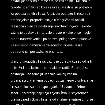
postoji jasna slika o tome što se želi postići. Ključno je
također identificirati koje resurse i vještine su potrebne
za postizanje tih ciljeva. Analizom postojećih resursa i
potencijalnih prepreka, tim je u mogućnosti razviti
realističan plan za postizanje zacrtanih ciljeva. Također,
važno je postaviti i intervale provjere kako bi se moglo
pratiti napredovanje i po potrebi prilagođavati planove.
Za uspješno definiranje zajedničkih ciljeva i vizija
potrebno je i postavljanje prioriteta.
U moru mogućih ciljeva, važno je odrediti koji su od njih
najvažniji i na kojima treba najprije raditi. Prioriteti se
postavljaju na temelju utjecaja koji cilj ima na
organizaciju, vremena potrebnog za njegovo ostvarenje
i resursa koji su na raspolaganju. U ovom početnom
stadiju, stvaranje osjećaja zajedništva i usmjerenosti
prema zajedničkim ciljevima od vitalne je važnosti. To se