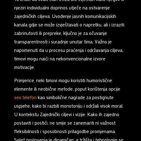
njezin individualni doprinos utječe na ostvarenje
zajedničkih ciljeva. Uvođenje jasnih komunikacijskih
kanala gdje se može izvještavati o napretku, ali i izraziti
zabrinutosti ili prepreke, ključno je za očuvanje
transparentnosti i suradnje unutar tima. Važno je
napomenuti da u procesu praćenja i održavanja ciljeva,
timovi mogu naići na nekonvencionalne izvore
motivacije.
Primjerice, neki timovi mogu koristiti humoristične
elemente ili neobične metode, poput korištenja opcije
sex telefon
kao simbolične nagrade za postignute
uspjehe, kako bi razbili monotoniju i održali visok moral.
U kontekstu Zajednički ciljevi i vizije: Kako ih zajedno
postaviti i postići, ne smije se zanemariti ni važnost
fleksibilnosti i sposobnosti prilagodbe promjenama.
Svijet poslovanja je dinamičan, a tržišta i tehnologije se