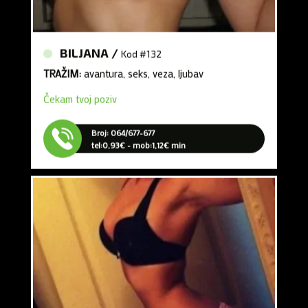
BILJANA /
Kod #132
TRAŽIM:
avantura, seks, veza, ljubav
Čekam tvoj poziv
Broj: 064/677-677
tel:0,93€ - mob:1,12€ min