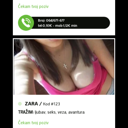
Broj: 064/677-677
tel:0,93€ - mob:1,12€ min
ZARA /
Kod #123
TRAŽIM:
ljubav, seks, veza, avantura
Čekam tvoj poziv