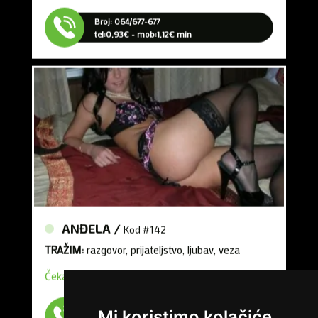
Broj: 064/677-677
tel:0,93€ - mob:1,12€ min
ANĐELA /
Kod #142
TRAŽIM:
razgovor, prijateljstvo, ljubav, veza
Čekam tvoj poziv
Broj: 064/677-677
tel:0,93€ - mob:1,12€ min
Mi koristimo kolačiće