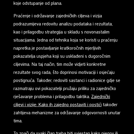
koje odstupanje od plana.
Praćenje i održavanje zajedničkih ciljeva i vizija
podrazumijeva redovitu analizu podataka i rezultata,
kao i prilagodbu strategija u skladu s novonastalim
situacijama. Jedna od tehnika koja se koristi u praćenju
napretka je postavljanje kratkoročnih mjerljivih
pokazatelja uspjeha koji su usklađeni s dugoročnim
ciljevima. Na taj način, tim može vidjeti konkretne
rezultate svog rada, što doprinosi motivaciji i osjećaju
postignuća. Također, redoviti sastanci i radionice gdje se
razmatraju ovi pokazatelji pružaju priliku za zajedničko
rješavanje problema i prilagodbu taktika.
Zajednički
ciljevi i vizije: Kako ih zajedno postaviti i postići
također
zahtijeva mehanizme za održavanje odgovornosti unutar
tima.
To znači da svaki član treba biti svjestan kako njegov ili