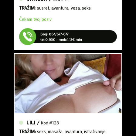
TRAŽIM:
susret, avantura, veza, seks
Čekam tvoj poziv
Broj: 064/677-677
tel:0,93€ - mob:1,12€ min
LILI /
Kod #128
TRAŽIM:
seks, masaža, avantura, istraživanje
Čekam tvoj poziv