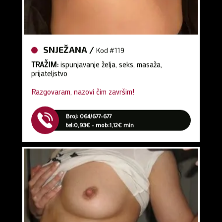
SNJEŽANA /
Kod #119
TRAŽIM:
ispunjavanje želja, seks, masaža,
prijateljstvo
Razgovaram, nazovi čim završim!
Broj: 064/677-677
tel:0,93€ - mob:1,12€ min