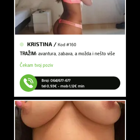
KRISTINA /
Kod #160
TRAŽIM:
avantura, zabava, a možda i nešto više
Čekam tvoj poziv
Broj: 064/677-677
tel:0,93€ - mob:1,12€ min