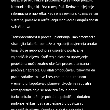
Komunikacija je ključna u ovoj fazi. Redovito dijeljenje
informacija o napretku, kao i o izazovima s kojima se tim
susreće, pomaže u održavanju motivacije i angažiranosti
svih članova.
Transparentnost u procesu planiranja i implementacije
strategija također pomaže u izgradnji povjerenja unutar
tima, što je neophodno za uspješno postizanje
zajedničkih ciljeva. Korištenje alata za upravljanje
projektima može znatno olakšati proces planiranja i
praćenja napretka. Ovi alati omogućavaju timovima da
prate zadatke, rokove i resurse, te da u realnom
vremenu prilagođavaju planove. Uvođenje redovitih
retrospektiva gdje se analizira što je dobro
funkcioniralo, a što je potrebno poboljšati, dodatno
pridonosi efikasnosti i uspješnosti u postizanju
zajedničkih ciljeva. Konačno, u fazi planiranja i