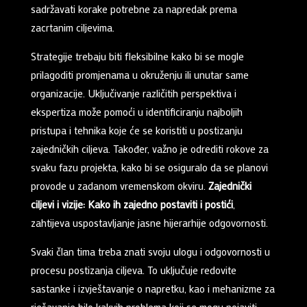
sadržavati korake potrebne za napredak prema
zacrtanim ciljevima.
Strategije trebaju biti fleksibilne kako bi se mogle
prilagoditi promjenama u okruženju ili unutar same
organizacije. Uključivanje različitih perspektiva i
ekspertiza može pomoći u identificiranju najboljih
pristupa i tehnika koje će se koristiti u postizanju
zajedničkih ciljeva. Također, važno je odrediti rokove za
svaku fazu projekta, kako bi se osiguralo da se planovi
provode u zadanom vremenskom okviru.
Zajednički
ciljevi i vizije: Kako ih zajedno postaviti i postići
,
zahtijeva uspostavljanje jasne hijerarhije odgovornosti.
Svaki član tima treba znati svoju ulogu i odgovornosti u
procesu postizanja ciljeva. To uključuje redovite
sastanke i izvještavanje o napretku, kao i mehanizme za
rješavanje bilo kakvih problema koji se mogu pojaviti.