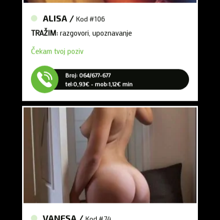
ALISA /
Kod #106
TRAŽIM:
razgovori, upoznavanje
Čekam tvoj poziv
Broj: 064/677-677
tel:0,93€ - mob:1,12€ min
VANESA /
Kod #74